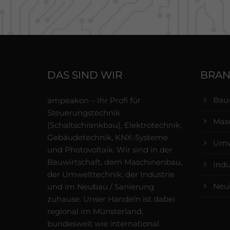
DAS SIND WIR
BRA
Bauw
ampeakon – Ihr Profi für
Steuerungstechnik
Mas
(Schaltschrankbau), Elektrotechnik,
Gebäudetechnik, KNX-Systeme
Umw
und Photovoltaik. Wir sind in der
Bauwirtschaft, dem Maschinenbau,
Indu
der Umwelttechnik, der Industrie
Neub
und im Neubau / Sanierung
zuhause. Unser Handeln ist dabei
regional im Münsterland,
bundesweit wie international.