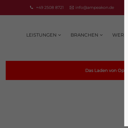
+49 2508 8721
info@ampeakon.de
LEISTUNGEN
BRANCHEN
WERKS
Das Laden von OpenS