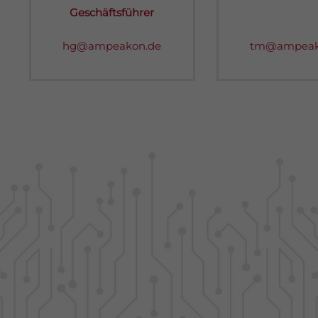
Geschäftsführer
hg@ampeakon.de
tm@ampeak