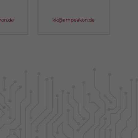
on.de
kk@ampeakon.de