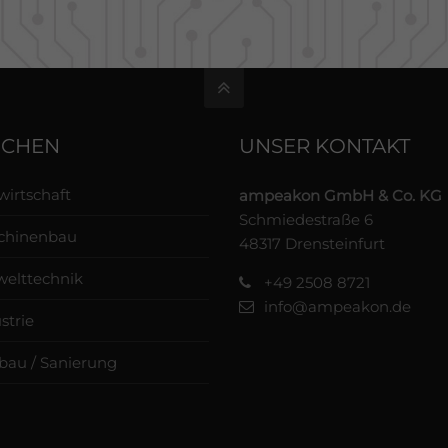
NCHEN
UNSER KONTAKT
irtschaft
ampeakon GmbH & Co. KG
Schmiedestraße 6
chinenbau
48317 Drensteinfurt
elttechnik
+49 2508 8721
info@ampeakon.de
strie
au / Sanierung