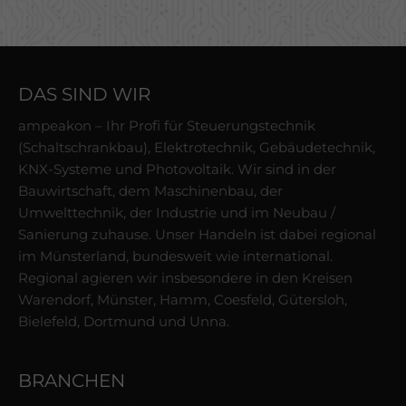
DAS SIND WIR
ampeakon – Ihr Profi für Steuerungstechnik
(Schaltschrankbau), Elektrotechnik, Gebäudetechnik,
KNX-Systeme und Photovoltaik. Wir sind in der
Bauwirtschaft, dem Maschinenbau, der
Umwelttechnik, der Industrie und im Neubau /
Sanierung zuhause. Unser Handeln ist dabei regional
im Münsterland, bundesweit wie international.
Regional agieren wir insbesondere in den Kreisen
Warendorf, Münster, Hamm, Coesfeld, Gütersloh,
Bielefeld, Dortmund und Unna.
BRANCHEN