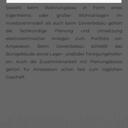
Sowohl beim Wohnungsbau in Form eines
Eigenheims oder großer Wohnanlagen im
Investorenmodell als auch beim Gewerbebau gehört
die fachkundige Planung und Umsetzung
elektrotechnischer Anlagen zum Portfolio von
Ampeakon. Beim Gewerbebau schließt das
Bürogebäude sowie Lager- und/oder Fertigungshallen
ein. Auch die Zusammenarbeit mit Planungsbüros
gehört für Ampeakon schon fast zum täglichen
Geschäft.