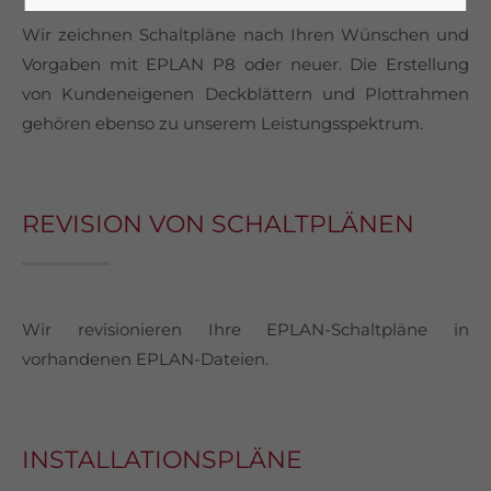
Wir zeichnen Schaltpläne nach Ihren Wünschen und
Vorgaben mit EPLAN P8 oder neuer. Die Erstellung
von Kundeneigenen Deckblättern und Plottrahmen
gehören ebenso zu unserem Leistungsspektrum.
REVISION VON SCHALTPLÄNEN
Wir revisionieren Ihre EPLAN-Schaltpläne in
vorhandenen EPLAN-Dateien.
INSTALLATIONSPLÄNE