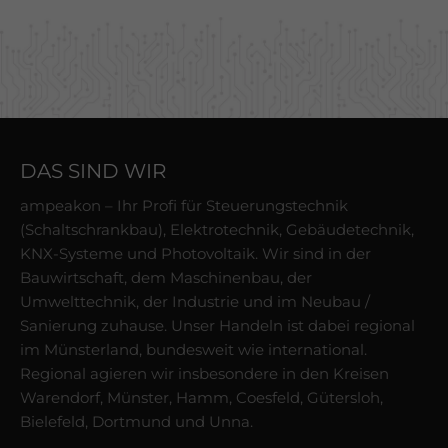
DAS SIND WIR
ampeakon – Ihr Profi für Steuerungstechnik
(Schaltschrankbau), Elektrotechnik, Gebäudetechnik,
KNX-Systeme und Photovoltaik. Wir sind in der
Bauwirtschaft, dem Maschinenbau, der
Umwelttechnik, der Industrie und im Neubau /
Sanierung zuhause. Unser Handeln ist dabei regional
im Münsterland, bundesweit wie international.
Regional agieren wir insbesondere in den Kreisen
Warendorf, Münster, Hamm, Coesfeld, Gütersloh,
Bielefeld, Dortmund und Unna.