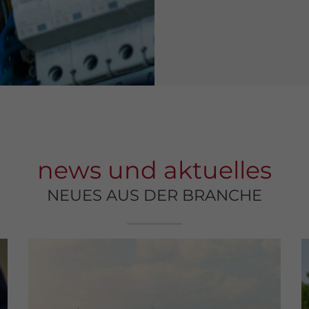
Ein Fundament für Vertrauen in
Drensteinfurt
Seit nunmehr 20 Jahren sind wir
erfolgreich an unserem aktuellen
Standort tätig...
news und aktuelles
NEUES AUS DER BRANCHE