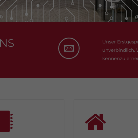
UNS
Unser Erstgesprä
unverbindlich. 
kennenzulerne