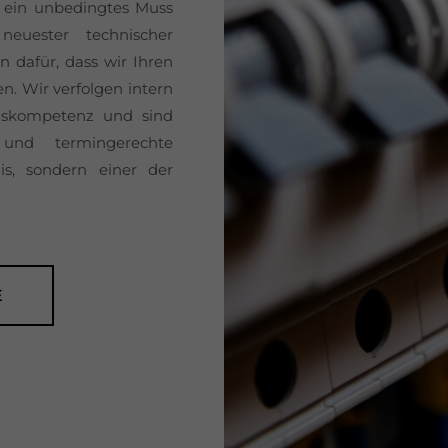
n ein unbedingtes Muss
euester technischer
 dafür, dass wir Ihren
en. Wir verfolgen intern
gskompetenz und sind
 und termingerechte
is, sondern einer der
E