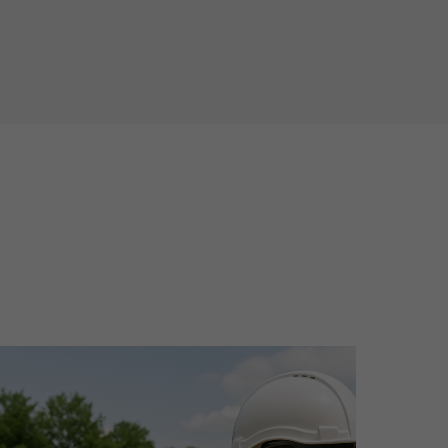
Perfekte Automatisierung für
industrielle Prozesse
Unsere Systeme übernehmen die
Automatisierung, Regelung und
Überwachung komplexer Prozesse und...