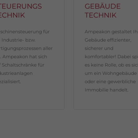
TEUERUNGS
GEBÄUDE
ECHNIK
TECHNIK
schinensteuerung für
Ampeakon gestaltet Ih
 Industrie- bzw.
Gebäude effizienter,
rtigungsprozessen aller
sicherer und
t. Ampeakon hat sich
komfortabler! Dabei spi
f Schaltschränke für
es keine Rolle, ob es si
dustrieanlagen
um ein Wohngebäude
zialisiert.
oder eine gewerbliche
Immobilie handelt.