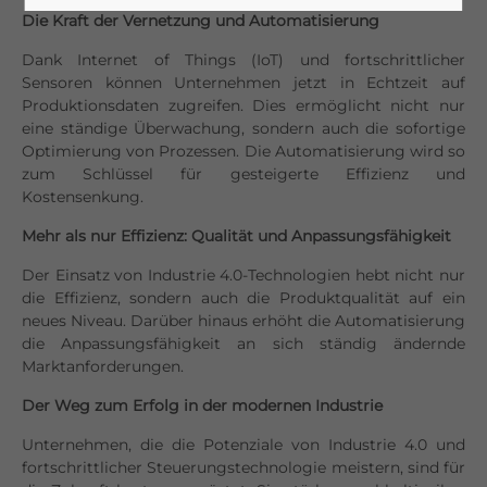
Die Kraft der Vernetzung und Automatisierung
Dank Internet of Things (IoT) und fortschrittlicher
Sensoren können Unternehmen jetzt in Echtzeit auf
Produktionsdaten zugreifen. Dies ermöglicht nicht nur
eine ständige Überwachung, sondern auch die sofortige
Optimierung von Prozessen. Die Automatisierung wird so
zum Schlüssel für gesteigerte Effizienz und
Kostensenkung.
Mehr als nur Effizienz: Qualität und Anpassungsfähigkeit
Der Einsatz von Industrie 4.0-Technologien hebt nicht nur
die Effizienz, sondern auch die Produktqualität auf ein
neues Niveau. Darüber hinaus erhöht die Automatisierung
die Anpassungsfähigkeit an sich ständig ändernde
Marktanforderungen.
Der Weg zum Erfolg in der modernen Industrie
Unternehmen, die die Potenziale von Industrie 4.0 und
fortschrittlicher Steuerungstechnologie meistern, sind für