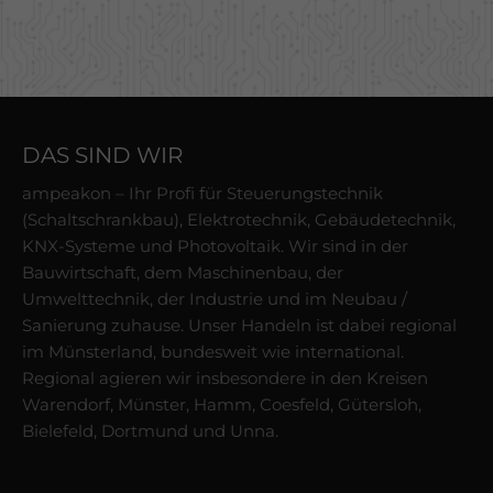
DAS SIND WIR
ampeakon – Ihr Profi für Steuerungstechnik
(Schaltschrankbau), Elektrotechnik, Gebäudetechnik,
KNX-Systeme und Photovoltaik. Wir sind in der
Bauwirtschaft, dem Maschinenbau, der
Umwelttechnik, der Industrie und im Neubau /
Sanierung zuhause. Unser Handeln ist dabei regional
im Münsterland, bundesweit wie international.
Regional agieren wir insbesondere in den Kreisen
Warendorf, Münster, Hamm, Coesfeld, Gütersloh,
Bielefeld, Dortmund und Unna.